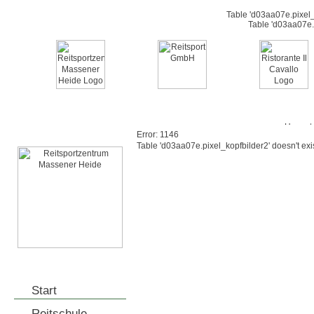
Table 'd03aa07e.pixel_t
Table 'd03aa07e.p
Error: 1146
Table 'd03aa07e.pixel_kopfbilder2' doesn't exi
Start
Reitschule