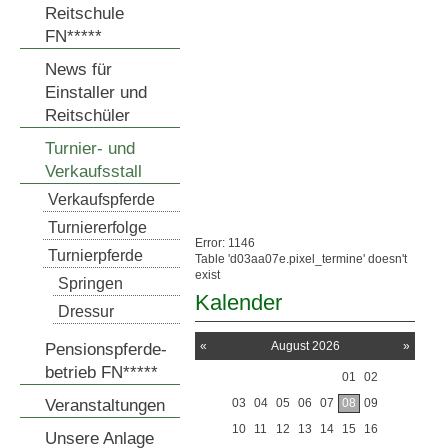
Reitschule
FN*****
News für
Einstaller und
Reitschüler
Turnier- und
Verkaufsstall
Verkaufspferde
Turniererfolge
Error: 1146
Turnierpferde
Table 'd03aa07e.pixel_termine' doesn't
exist
Springen
Kalender
Dressur
«
August 2026
»
Pensionspferde-
betrieb FN*****
01
02
Veranstaltungen
03
04
05
06
07
08
09
10
11
12
13
14
15
16
Unsere Anlage