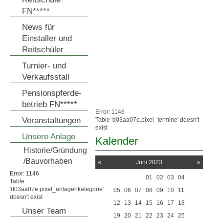
FN*****
News für
Einstaller und
Reitschüler
Turnier- und
Verkaufsstall
Pensionspferde-
betrieb FN*****
Error: 1146
Veranstaltungen
Table 'd03aa07e.pixel_termine' doesn't
exist
Unsere Anlage
Kalender
Historie/Gründung
/Bauvorhaben
«
Juni 2023
»
Error: 1146
01
02
03
04
Table
'd03aa07e.pixel_anlagenkategorie'
05
06
07
08
09
10
11
doesn't exist
12
13
14
15
16
17
18
Unser Team
19
20
21
22
23
24
25