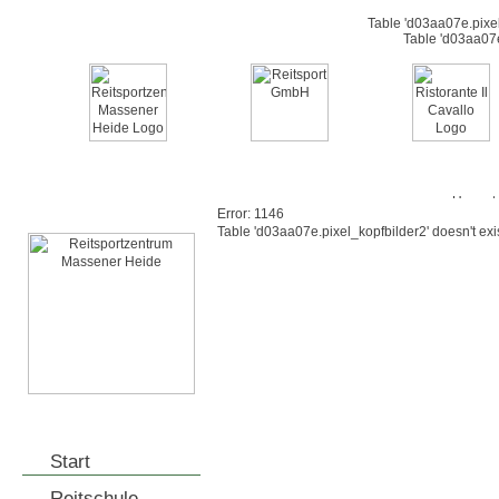
Table 'd03aa07e.pixel
Table 'd03aa07e
Error: 1146
Table 'd03aa07e.pixel_kopfbilder2' doesn't exi
Start
Reitschule