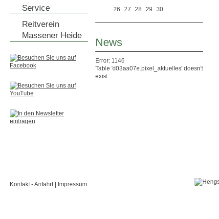
Service
26
27
28
29
30
Reitverein
Massener Heide
News
Error: 1146
Table 'd03aa07e.pixel_aktuelles' doesn't
exist
Kontakt - Anfahrt
|
Impressum