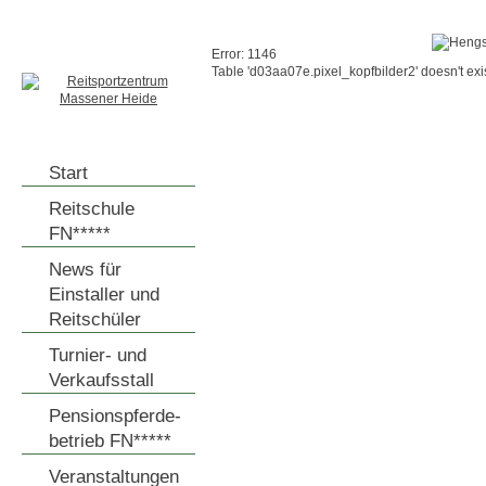
Error: 1146
Table 'd03aa07e.pixel_kopfbilder2' doesn't exi
Start
Reitschule
FN*****
News für
Einstaller und
Reitschüler
Turnier- und
Verkaufsstall
Pensionspferde-
betrieb FN*****
Veranstaltungen